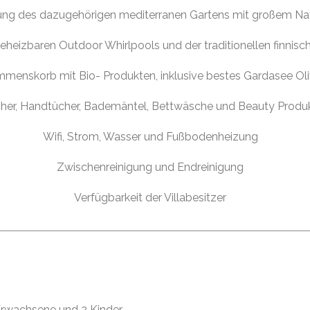
zung des dazugehörigen mediterranen Gartens mit großem N
eheizbaren Outdoor Whirlpools und der traditionellen finnis
mmenskorb mit Bio- Produkten, inklusive bestes Gardasee Ol
er, Handtücher, Bademäntel, Bettwäsche und Beauty Produk
Wifi, Strom, Wasser und Fußbodenheizung
Zwischenreinigung und Endreinigung
Verfügbarkeit der Villabesitzer
 Erwachsene und 2 Kinder.