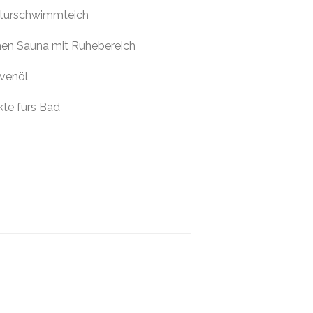
aturschwimmteich
chen Sauna mit Ruhebereich
ivenöl
te fürs Bad