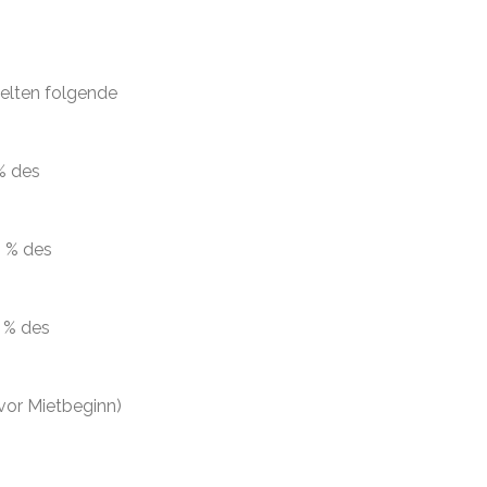
elten folgende
% des
0 % des
0 % des
vor Mietbeginn)