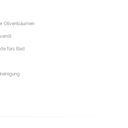
ter Olivenbäumen
ivenöl
te fürs Bad
dreinigung