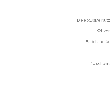
Die exklusive Nut
Willko
Badehandtüch
Zwischenre