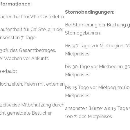
nformationen:
Stornobedingungen:
ufenthalt für Villa Castelletto
Bei Stornierung der Buchung g
ufenthalt für Ca' Stella in der
Stornogebühren:
ansonsten 7 Tage
Bis 90 Tage vor Mietbeginn: 0
. 30% des Gesamtbetrages.
Mietpreises
er Wochen vor Ankunft.
bis 30 Tage vor Mietbeginn: 3
 erlaubt
Mietpreises
ochzeiten, Feiern mit externen
bis 15 Tage vor Mietbeginn: 6
Mietpreises
 zeitweise Mitbenutzung durch
ansonsten (kürzer als 15 Tage 
icht gemeldete Besucher
100 % des Mietpreises